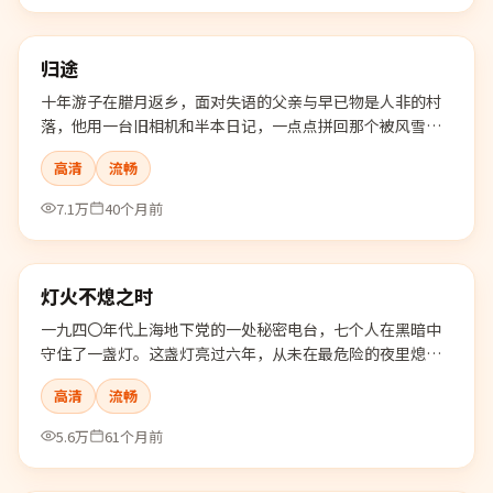
99:37
归途
最新
十年游子在腊月返乡，面对失语的父亲与早已物是人非的村
落，他用一台旧相机和半本日记，一点点拼回那个被风雪埋
住的童年真相。
高清
流畅
7.1万
40个月前
99:35
灯火不熄之时
最新
一九四〇年代上海地下党的一处秘密电台，七个人在黑暗中
守住了一盏灯。这盏灯亮过六年，从未在最危险的夜里熄
灭。
高清
流畅
5.6万
61个月前
99:10