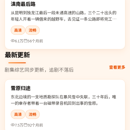
滇南最后路
精选
从昆明到独龙江最后一段未通高速的山路，三个二十出头的
年轻人开着一辆借来的越野车，去见证一条公路即将完工的
最后日子。
高清
流畅
6.1万
56个月前
最新更新
查看更多
剧集综艺同步更新，追剧不落后
99:59
雪原归途
最新
东北边境的一支地质勘探队在暴风雪中失联，三十年后，唯
一的幸存者带着一台磁带录音机回到出事的雪原。
高清
流畅
7.5万
92个月前