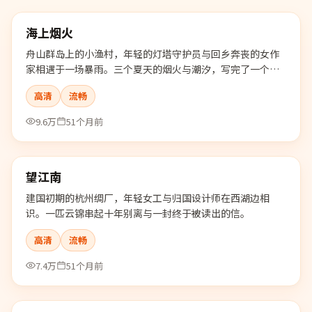
海上烟火
精选
舟山群岛上的小渔村，年轻的灯塔守护员与回乡奔丧的女作
家相遇于一场暴雨。三个夏天的烟火与潮汐，写完了一个关
于"留下"的故事。
高清
流畅
9.6万
51个月前
99:44
望江南
精选
建国初期的杭州绸厂，年轻女工与归国设计师在西湖边相
识。一匹云锦串起十年别离与一封终于被读出的信。
高清
流畅
7.4万
51个月前
99:56