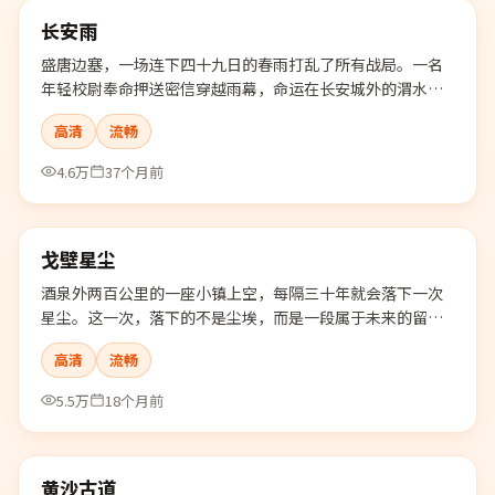
长安雨
最新
盛唐边塞，一场连下四十九日的春雨打乱了所有战局。一名
年轻校尉奉命押送密信穿越雨幕，命运在长安城外的渭水边
静静展开。
高清
流畅
4.6万
37个月前
99:57
戈壁星尘
最新
酒泉外两百公里的一座小镇上空，每隔三十年就会落下一次
星尘。这一次，落下的不是尘埃，而是一段属于未来的留
言。
高清
流畅
5.5万
18个月前
99:08
黄沙古道
最新