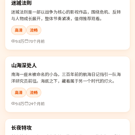
迷城法则
热门
迷城法则是一部以战争为核心的影视作品，围绕危机、反转
与人物成长展开，整体节奏紧凑，值得推荐观看。
高清
流畅
9.8万
70个月前
99:21
山海深处人
热门
南海一座未被命名的小岛，三百年前的航海日记指引一队海
洋研究员前往。海底之下，藏着属于另一个时代的灯火。
高清
流畅
9.8万
24个月前
99:37
长夜特攻
热门