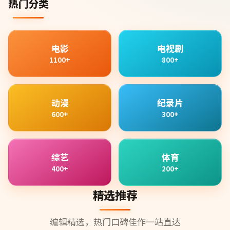
热门分类
电影
电视剧
1100+
800+
动漫
纪录片
600+
300+
综艺
体育
400+
200+
精选推荐
编辑精选，热门口碑佳作一站直达
99:17