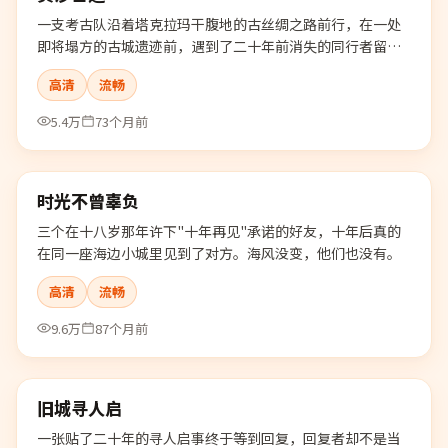
一支考古队沿着塔克拉玛干腹地的古丝绸之路前行，在一处
即将塌方的古城遗迹前，遇到了二十年前消失的同行者留下
的暗号。
高清
流畅
5.4万
73个月前
99:34
时光不曾辜负
最新
三个在十八岁那年许下"十年再见"承诺的好友，十年后真的
在同一座海边小城里见到了对方。海风没变，他们也没有。
高清
流畅
9.6万
87个月前
99:03
旧城寻人启
最新
一张贴了二十年的寻人启事终于等到回复，回复者却不是当